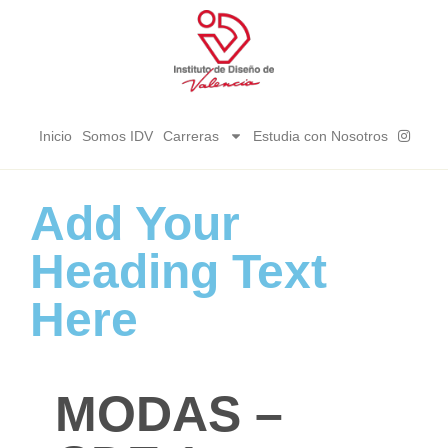
Inicio
Somos IDV
Carreras
Estudia con Nosotros
Add Your
Heading Text
Here
MODAS –