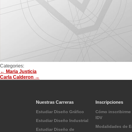
Categories:
←
Maria Justicia
Carla Calderon
→
Nuestras Carreras
Inscripciones
Estudiar Diseño Gráfico
Cómo inscribirme 
IDV
Estudiar Diseño Industrial
Modalidades de E
Estudiar Diseño de