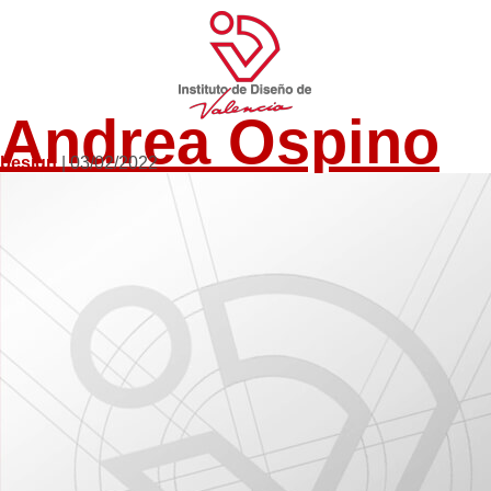
Andrea Ospino
besign
|
03/02/2022